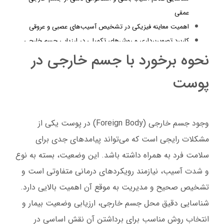
عمقی
اهمیت معاینه فیزیکی در تشخیص آسیب‌های عصبی و عروقی
کاربرد تصویربرداری و روش‌های تکمیلی در ارزیابی جسم خارجی
نحوه برخورد با جسم خارجی در
تصویربرداری برای تعیین محل دقیق جسم خارجی پوست و اهمیت
تصویربرداری در شناسایی اجسام خارجی پوست
پوست
راهکارهای غیرجراحی در مدیریت جسم خارجی سطحی
شستشوی دقیق ناحیه آسیب‌دیده پیش از اقدام به خارج‌سازی
جسم خارجی
وجود جسم خارجی (Foreign Body) در پوست یکی از
استفاده از ابزارهای ساده پزشکی برای خارج کردن جسم خارجی
مشکلات رایجی است که می‌تواند پیامدهای جدی برای
سطحی
روش‌های خانگی ایمن برای خارج کردن اجسام خارجی سطحی
سلامت فرد به همراه داشته باشد. این وضعیت، بسته به نوع
موارد نیاز به جراحی برای خارج کردن جسم خارجی عمقی
و شدت آسیب، نیازمند رویکردهای درمانی متفاوتی است و
زمان مناسب برای مداخله جراحی در خارج‌سازی جسم خارجی
تشخیص صحیح و مدیریت به موقع آن اهمیت بالایی دارد.
عمقی
شناسایی دقیق محل جسم خارجی، ارزیابی وضعیت بیمار و
عفونت و التهاب شدید به عنوان علل جراحی
انتخاب روش مناسب برای برداشتن آن نقش اساسی در
عوارض باقی‌ماندن اجسام خارجی عمقی در بدن