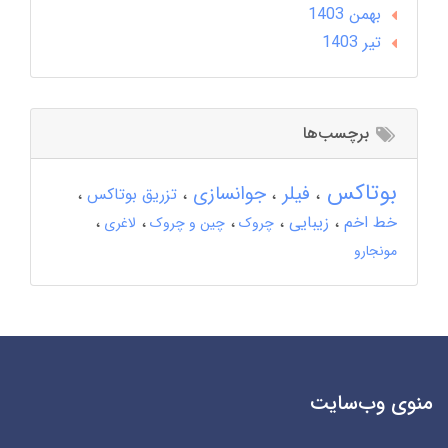
بهمن 1403
تير 1403
برچسب‌ها
بوتاکس
فیلر
جوانسازی
تزریق بوتاکس
خط اخم
زیبایی
چروک
چین و چروک
لاغری
مونجارو
منوی وب‌سایت