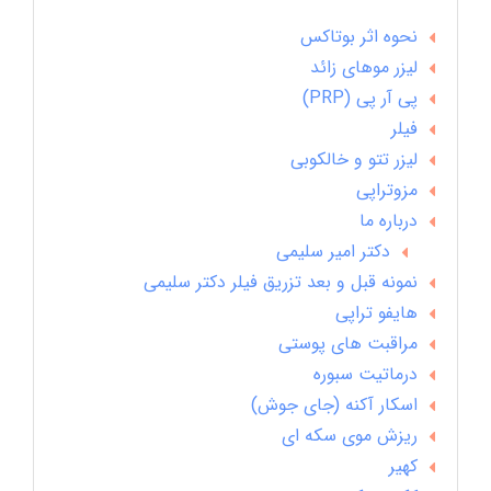
نحوه اثر بوتاکس
لیزر موهای زائد
پی آر پی (PRP)
فیلر
لیزر تتو و خالکوبی
مزوتراپی
درباره ما
دکتر امیر سلیمی
نمونه قبل و بعد تزریق فیلر دکتر سلیمی
هایفو تراپی
مراقبت های پوستی
درماتیت سبوره
اسکار آکنه (جای جوش)
ریزش موی سکه ای
کهیر