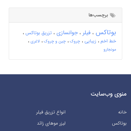
برچسب‌ها
بوتاکس
فیلر
جوانسازی
تزریق بوتاکس
خط اخم
زیبایی
چروک
چین و چروک
لاغری
مونجارو
منوی وب‌سایت
خانه
انواع تزریق فیلر
بوتاکس
لیزر موهای زائد